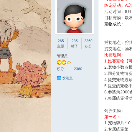
练宠活动：A
宠
活动时间：8月2
目标宠物：欧
宠物成长：
sc
265
285
2360
捕捉地点：狩
主题
帖子
积分
提交地点：渔村
比赛规则：
管理员
1.比赛宠物
2.宠物小数点
积分
2360
3.同分宠物情
发消息
4.提交宠物必
5.提交的宠物
6.参奖为20
uz!
7.每届练宠活
饲养奖励：
第一名：
1.宠物碎片*10
2.专属练宠第