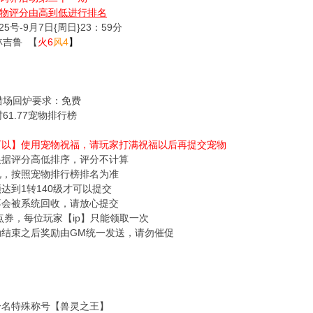
物评分由高到低进行排名
5号-9月7日{周日}23：59分
林吉鲁 【
火6
风4
】
猎场回炉要求：免费
61.77宠物排行榜
【可以】使用宠物祝福，请玩家打满祝福以后再提交宠物
根据评分高低排序，评分不计算
况，按照宠物排行榜排名为准
须达到1转140级才可以提交
不会被系统回收，请放心提交
00点券，每位玩家【ip】只能领取一次
动结束之后奖励由GM统一发送，请勿催促
一名特殊称号【兽灵之王】