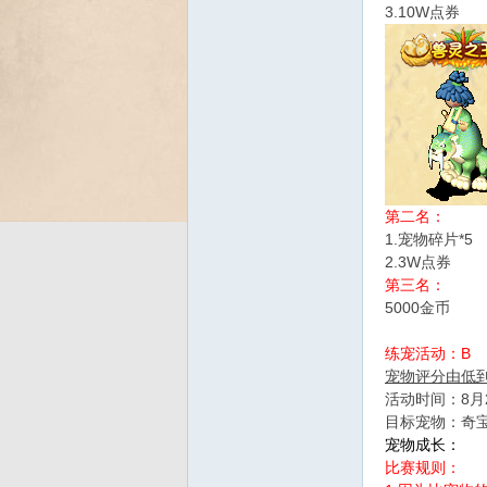
3.10W点券
Bo
第二名：
1.宠物碎片*5
2.3W点券
第三名：
ar
5000金币
练宠活动：B
宠物评分由低
活动时间：8月2
目标宠物：奇宝
宠物成长：
比赛规则：