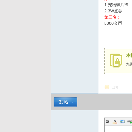
1.宠物碎片*5
2.3W点券
第三名：
5000金币
本
您
回复