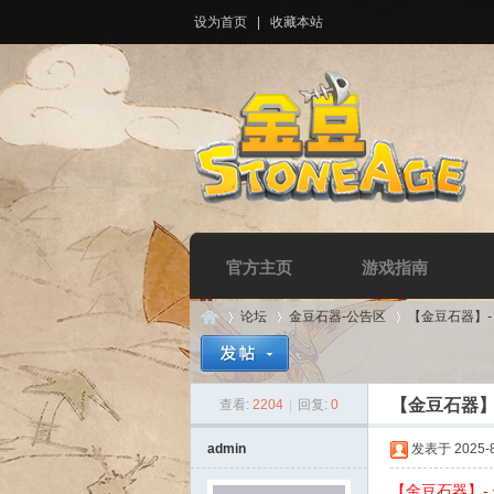
设为首页
|
收藏本站
官方主页
游戏指南
论坛
金豆石器-公告区
【金豆石器】
【金豆石器】
查看:
2204
|
回复:
0
Di
»
›
›
admin
发表于 2025-8-
【金豆石器】-