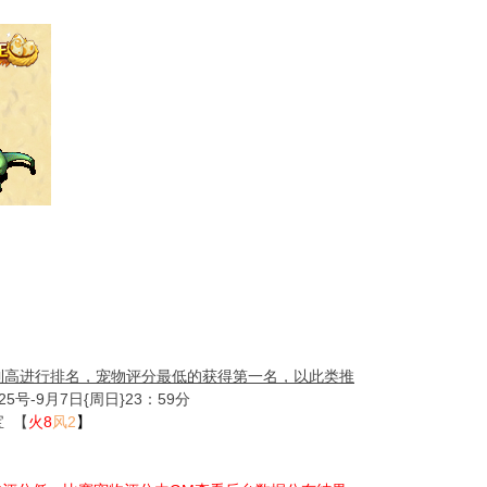
到高进行排名，宠物评分最低的获得第一名，以此类推
5号-9月7日{周日}23：59分
 【
火8
风2
】