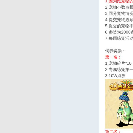
1.因为比宠物
2.宠物小数点
d
3.同分宠物情
4.提交宠物必
5.提交的宠物
6.参奖为20
7.每届练宠活
饲养奖励：
第一名：
1.宠物碎片*10
2.专属练宠第
3.10W点券
第二名：