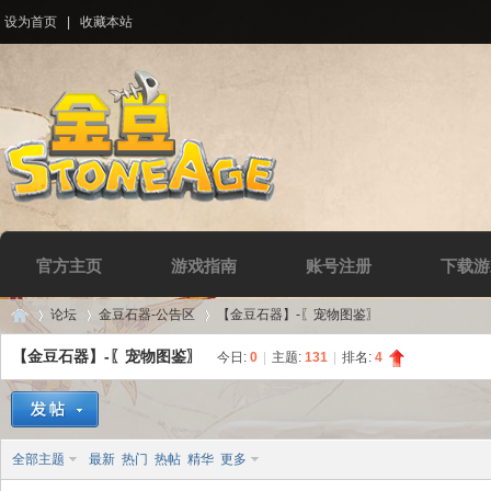
设为首页
|
收藏本站
官方主页
游戏指南
账号注册
下载游
论坛
金豆石器-公告区
【金豆石器】-〖宠物图鉴〗
【金豆石器】-〖宠物图鉴〗
今日:
0
|
主题:
131
|
排名:
4
Di
»
›
›
全部主题
最新
热门
热帖
精华
更多