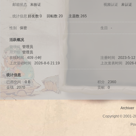
邮箱状态
未验证
视频认证
未认证
统计信息
好友数 0
|
回帖数 20
|
主题数 265
性别
保密
生日
-
sc
活跃概况
管理组
管理员
用户组
管理员
在线时间
409 小时
注册时间
2023-5-12
上次活动时间
2026-8-6 21:19
上次发表时间
2026-
统计信息
已用空间
0 B
积分
2360
金钱
2070
贡献
0
uz!
Archiver
Copyright © 2001-
Po