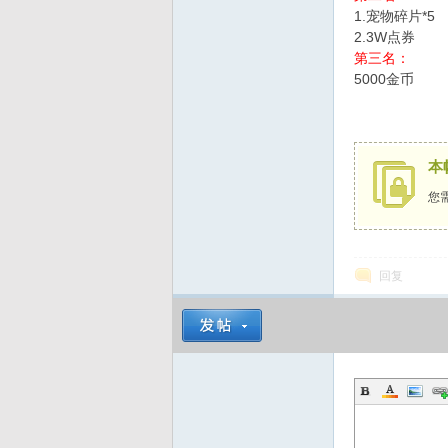
1.宠物碎片*5
2.3W点券
第三名：
5000金币
本
您
回复