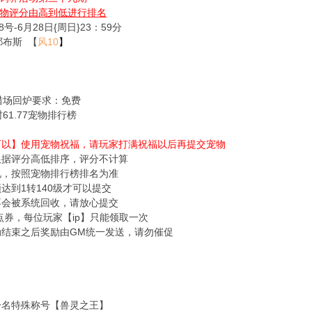
物评分由高到低进行排名
号-6月28日{周日}23：59分
耶布斯 【
风10
】
猎场回炉要求：免费
61.77宠物排行榜
【可以】使用宠物祝福，请玩家打满祝福以后再提交宠物
根据评分高低排序，评分不计算
况，按照宠物排行榜排名为准
须达到1转140级才可以提交
不会被系统回收，请放心提交
00点券，每位玩家【ip】只能领取一次
动结束之后奖励由GM统一发送，请勿催促
一名特殊称号【兽灵之王】