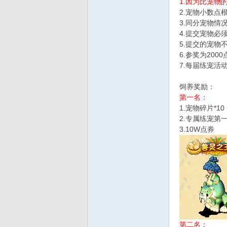
1.因为比宠物
2.宠物小数点
d
3.同分宠物情
4.提交宠物必
5.提交的宠物
6.参奖为20
7.每届练宠活
饲养奖励：
第一名：
1.宠物碎片*10
2.专属练宠第
3.10W点券
第二名：