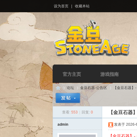
设为首页
|
收藏本站
官方主页
游戏指南
论坛
金豆石器-公告区
【金豆石器】
【金豆石器】
查看:
553
|
回复:
0
Di
»
›
›
admin
发表于 2026-6-
【金豆石器】-