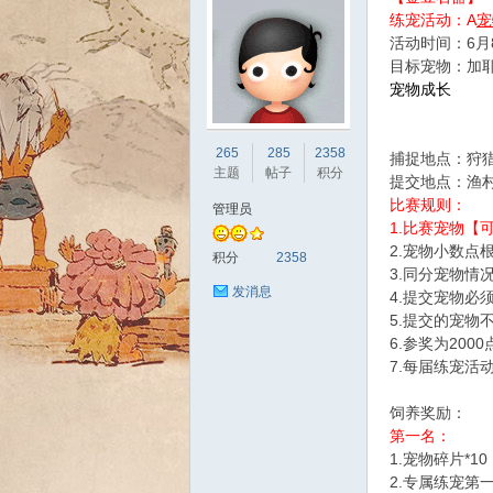
练宠活动：A
宠
活动时间：6月8
目标宠物：加
宠物成长
sc
265
285
2358
捕捉地点：狩
主题
帖子
积分
提交地点：渔村
比赛规则：
管理员
1.比赛宠物
2.宠物小数点
积分
2358
3.同分宠物情
发消息
4.提交宠物必
5.提交的宠物
6.参奖为20
uz!
7.每届练宠活
饲养奖励：
第一名：
1.宠物碎片*10
2.专属练宠第