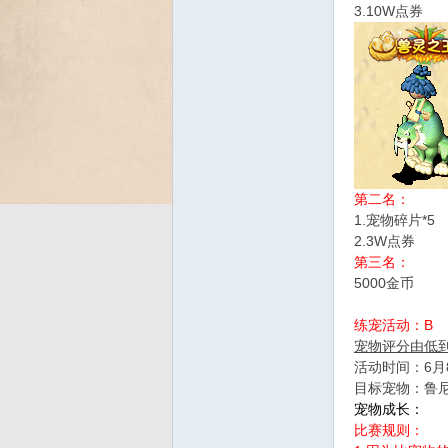
3.10W点券
Bo
第二名：
1.宠物碎片*5
2.3W点券
第三名：
ar
5000金币
练宠活动：B
宠物评分由低
活动时间：6月8
目标宠物：鲁
宠物成长：
比赛规则：