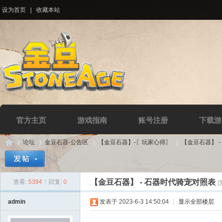
设为首页
|
收藏本站
官方主页
游戏指南
账号注册
下载游
论坛
金豆石器-公告区
【金豆石器】-〖玩家心得〗
【金豆石器】 
【金豆石器】 - 石器时代骑宠对照表
查看:
5394
|
回复:
0
[
Di
»
›
›
›
admin
发表于 2023-6-3 14:50:04
|
显示全部楼层
石器时代骑