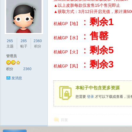
▲以上皮肤每款仅发售15个售完即止
▲获取方式：3月12日开启充值，累计满5
：
剩余1
机械GP【地】
：
售罄
sc
机械GP【水】
265
285
2360
主题
帖子
积分
：
剩余5
机械GP【火】
管理员
：
剩余3
机械GP【风】
积分
2360
发消息
本帖子中包含更多资源
uz!
您需要
登录
才可以下载或查看，没
回复