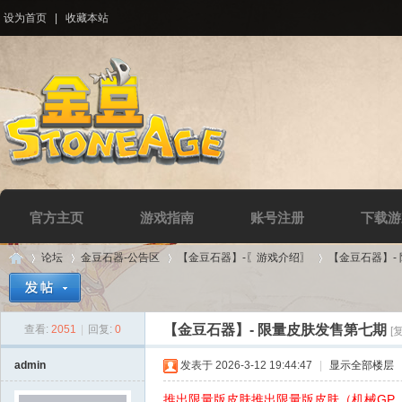
设为首页
|
收藏本站
官方主页
游戏指南
账号注册
下载游
论坛
金豆石器-公告区
【金豆石器】-〖游戏介绍〗
【金豆石器】-
【金豆石器】- 限量皮肤发售第七期
查看:
2051
|
回复:
0
[
Di
»
›
›
›
admin
发表于 2026-3-12 19:44:47
|
显示全部楼层
推出限量版皮肤推出限量版皮肤（机械GP