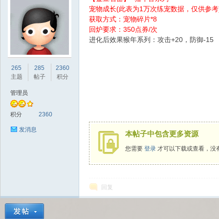
宠物成长(此表为1万次练宠数据，仅供参考
获取方式：宠物碎片*8
回炉要求：350点券/次
进化后效果猴年系列：攻击+20，防御-15
sc
265
285
2360
主题
帖子
积分
管理员
积分
2360
发消息
本帖子中包含更多资源
您需要
登录
才可以下载或查看，没
uz!
回复