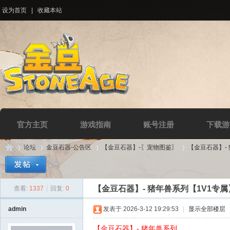
设为首页
|
收藏本站
官方主页
游戏指南
账号注册
下载游
论坛
金豆石器-公告区
【金豆石器】-〖宠物图鉴〗
【金豆石器】-
【金豆石器】- 猪年兽系列【1V1专属
查看:
1337
|
回复:
0
Di
»
›
›
›
admin
发表于 2026-3-12 19:29:53
|
显示全部楼层
【金豆石器】- 猪年兽系列