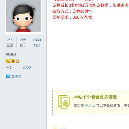
宠物成长(此表为1万次练宠数据，仅供参考
获取方式：宠物碎片*7
回炉要求：350点券/次
sc
265
285
2360
主题
帖子
积分
管理员
积分
2360
发消息
uz!
本帖子中包含更多资源
您需要
登录
才可以下载或查看，没
回复