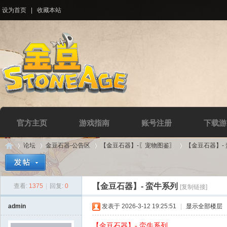
设为首页
|
收藏本站
官方主页
游戏指南
账号注册
下载游
论坛
金豆石器-公告区
【金豆石器】-〖宠物图鉴〗
【金豆石器】-
【金豆石器】- 蛮牛系列
查看:
1375
|
回复:
0
[复制链接]
Di
»
›
›
›
admin
发表于 2026-3-12 19:25:51
|
显示全部楼层
【金豆石器】- 蛮牛系列