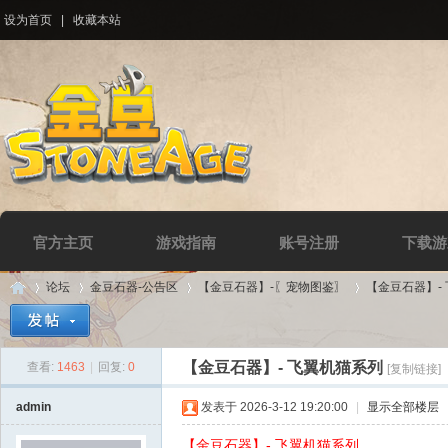
设为首页
|
收藏本站
官方主页
游戏指南
账号注册
下载游
论坛
金豆石器-公告区
【金豆石器】-〖宠物图鉴〗
【金豆石器】-
【金豆石器】- 飞翼机猫系列
查看:
1463
|
回复:
0
[复制链接]
Di
»
›
›
›
admin
发表于 2026-3-12 19:20:00
|
显示全部楼层
【金豆石器】- 飞翼机猫系列