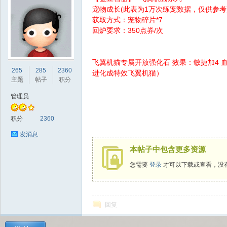
宠物成长(此表为1万次练宠数据，仅供参考
获取方式：宠物碎片*7
回炉要求：350点券/次
飞翼机猫专属开放强化石 效果：敏捷加4 血
sc
265
285
2360
进化成特效飞翼机猫）
主题
帖子
积分
管理员
积分
2360
发消息
本帖子中包含更多资源
uz!
您需要
登录
才可以下载或查看，没
回复