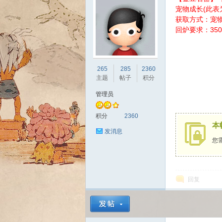
宠物成长(此表
获取方式：宠物
回炉要求：350
sc
265
285
2360
主题
帖子
积分
管理员
积分
2360
本
发消息
您
uz!
回复