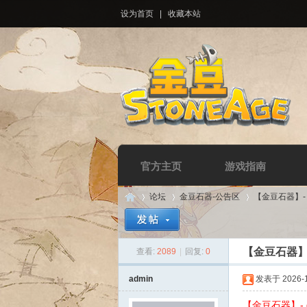
设为首页
|
收藏本站
官方主页
游戏指南
论坛
金豆石器-公告区
【金豆石器】
【金豆石器】
查看:
2089
|
回复:
0
Di
»
›
›
admin
发表于 2026-1-
【金豆石器】-