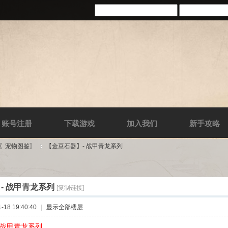
账号注册
下载游戏
加入我们
新手攻略
-〖宠物图鉴〗
【金豆石器】- 战甲青龙系列
- 战甲青龙系列
[复制链接]
›
18 19:40:40
|
显示全部楼层
 战甲青龙系列