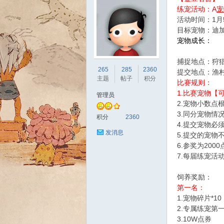
练宠活动：A
宠
活动时间：1月5
目标宠物：迪加
宠物成长：
捕捉地点：狩
sc
265
285
2360
提交地点：渔村
主题
帖子
积分
比赛规则：
1.比赛宠物
管理员
2.宠物小数点
3.同分宠物情
积分
2360
4.提交宠物必
发消息
5.提交的宠物
6.参奖为20
7.每届练宠活
uz!
饲养奖励：
第一名：
1.宠物碎片*10
2.专属练宠第
3.10W点券