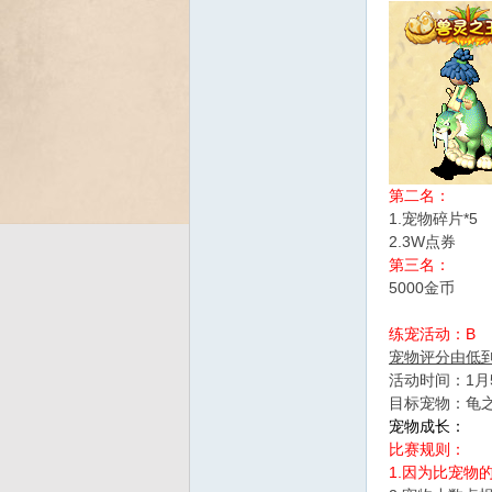
Bo
第二名：
1.宠物碎片*5
2.3W点券
第三名：
5000金币
ar
练宠活动：B
宠物评分由低
活动时间：1月5
目标宠物：龟之
宠物成长：
比赛规则：
1.因为比宠物