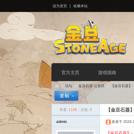
设为首页
|
收藏本站
官方主页
游戏指南
论坛
金豆石器-公告区
【金豆石器】
【金豆石器】
查看:
1108
|
回复:
0
Di
»
›
›
admin
发表于 2026-1-
【金豆石器】-