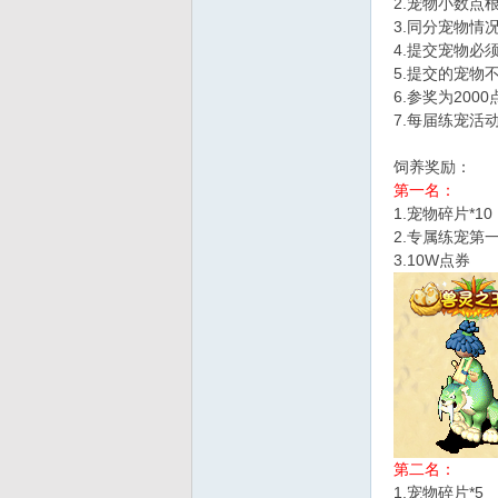
2.宠物小数点
3.同分宠物情
d
4.提交宠物必
5.提交的宠物
6.参奖为20
7.每届练宠活
饲养奖励：
第一名：
1.宠物碎片*10
2.专属练宠第
3.10W点券
第二名：
1.宠物碎片*5