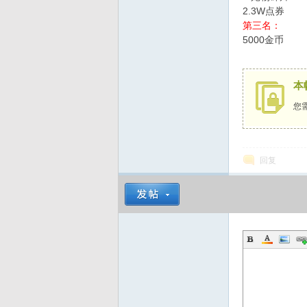
2.3W点券
第三名：
5000金币
本
您
回复