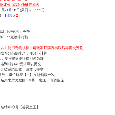
物评分由高到低进行排名
号-1月18日{周日}23：59分
 【
水8
火2
】
猎场回炉要求：免费
61.77宠物排行榜
【可以】使用宠物祝福，请玩家打满祝福以后再提交宠物
根据评分高低排序，评分不计算
况，按照宠物排行榜排名为准
须达到1转140级才可以提交
不会被系统回收，请放心提交
00点券，每位玩家【ip】只能领取一次
动结束之后奖励由GM统一发送，请勿催促
一名特殊称号【兽灵之王】