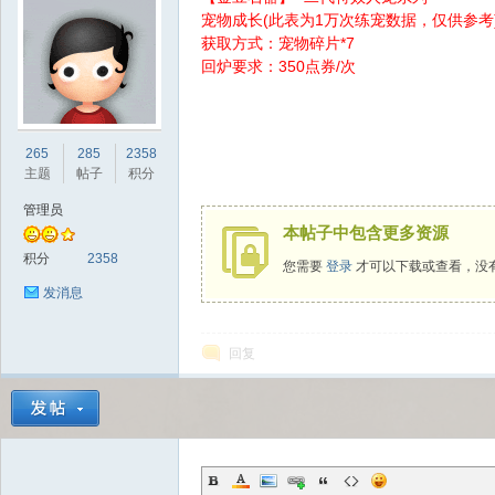
宠物成长(此表为1万次练宠数据，仅供参考
获取方式：宠物碎片*7
回炉要求：350点券/次
sc
265
285
2358
主题
帖子
积分
管理员
本帖子中包含更多资源
积分
2358
您需要
登录
才可以下载或查看，没
发消息
回复
uz!