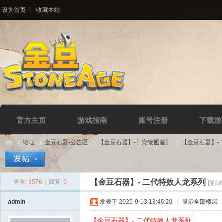
设为首页
|
收藏本站
官方主页
游戏指南
账号注册
下载游
论坛
金豆石器-公告区
【金豆石器】-〖宠物图鉴〗
【金豆石器】-
【金豆石器】- 二代特效人龙系列
查看:
3576
|
回复:
0
[复制
Di
»
›
›
›
admin
发表于 2025-9-13 13:46:20
|
显示全部楼层
【金豆石器】- 二代特效人龙系列