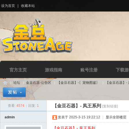
设为首页
|
收藏本站
官方主页
游戏指南
账号注册
下载游
论坛
金豆石器-公告区
【金豆石器】-〖宠物图鉴〗
【金豆石器】-
【金豆石器】- 凤王系列
查看:
4574
|
回复:
1
[复制链接]
Di
»
›
›
›
admin
发表于 2025-3-15 19:22:12
|
显示全部楼层
【金豆石器】- 凤王系列