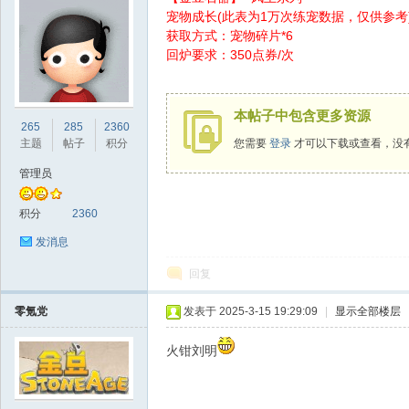
宠物成长(此表为1万次练宠数据，仅供参考
获取方式：宠物碎片*6
回炉要求：350点券/次
sc
本帖子中包含更多资源
265
285
2360
主题
帖子
积分
您需要
登录
才可以下载或查看，没
管理员
积分
2360
发消息
回复
uz!
零氪党
发表于 2025-3-15 19:29:09
|
显示全部楼层
火钳刘明