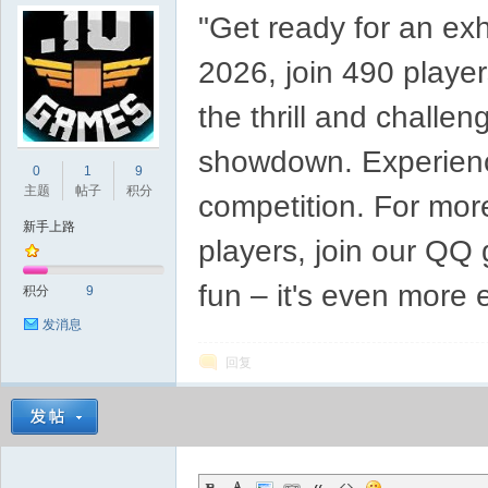
"Get ready for an ex
d
2026, join 490 player
the thrill and challen
showdown. Experience
0
1
9
主题
帖子
积分
competition. For more
新手上路
players, join our QQ
fun – it's even more 
积分
9
发消息
回复