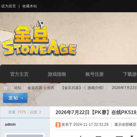
设为首页
|
收藏本站
官方主页
游戏指南
账号注册
下载游
论坛
金豆石器-公告区
【金豆石器】-〖游戏介绍〗
2026年7月2
2026年7月22日【PK赛】在线PK51
查看:
7375
|
回复:
2
Di
»
›
›
›
admin
发表于 2024-11-17 22:31:29
|
显示全部楼层