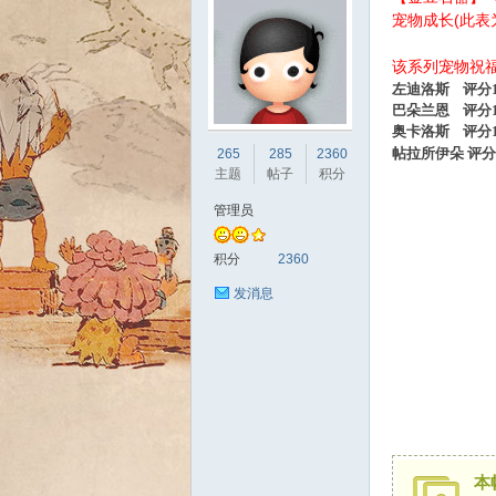
宠物成长(此表
该系列宠物祝
左迪洛斯 评分13
巴朵兰恩
评分
奥卡洛斯
评分
sc
帖拉所伊朵
评分
265
285
2360
主题
帖子
积分
管理员
积分
2360
发消息
uz!
本