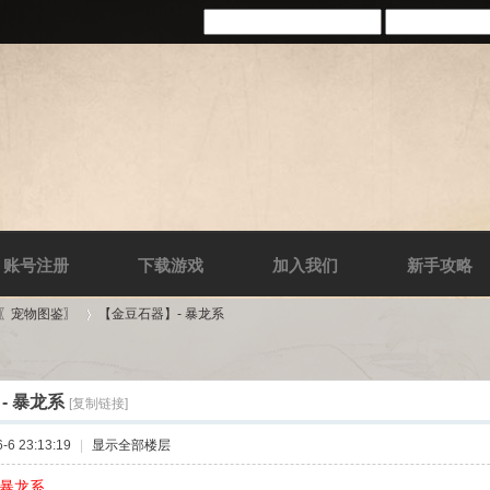
账号注册
下载游戏
加入我们
新手攻略
-〖宠物图鉴〗
【金豆石器】- 暴龙系
- 暴龙系
[复制链接]
›
6 23:13:19
|
显示全部楼层
 暴龙系