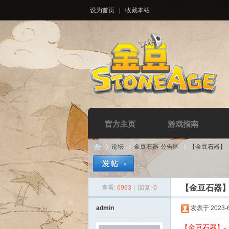
设为首页
|
收藏本站
官方主页
游戏指南
论坛
金豆石器-公告区
【金豆石器】
【金豆石器】
查看:
6963
|
回复:
0
Di
»
›
›
admin
发表于 2023-6-
【金豆石器】-