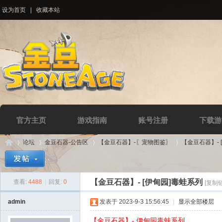
设为首页
|
收藏本站
官方主页
游戏指南
账号注册
下载游
论坛
金豆石器-公告区
【金豆石器】-〖宠物图鉴〗
【金豆石器】- 
【金豆石器】- [伊甸园]毒蛙系列
查看:
4488
|
回复:
0
[复制
Di
»
›
›
›
admin
发表于 2023-9-3 15:56:45
|
显示全部楼层
【金豆石器】- 伊甸园毒蛙系列