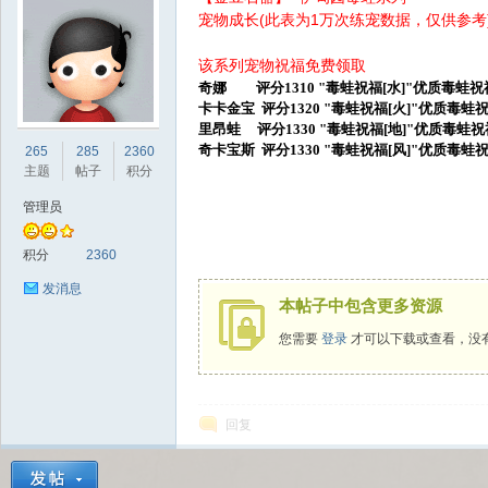
宠物成长(此表为1万次练宠数据，仅供参考
该系列宠物祝福免费领取
奇娜 评分1310 "毒蛙祝福[水]"优质毒蛙祝福 
卡卡金宝 评分1320 "毒蛙祝福[火
里昂蛙 评分1330 "毒蛙祝福[地]"优质毒蛙祝福 
sc
奇卡宝斯 评分1330 "毒蛙祝福[风]"优质毒蛙祝福
265
285
2360
主题
帖子
积分
管理员
积分
2360
发消息
本帖子中包含更多资源
您需要
登录
才可以下载或查看，没
uz!
回复