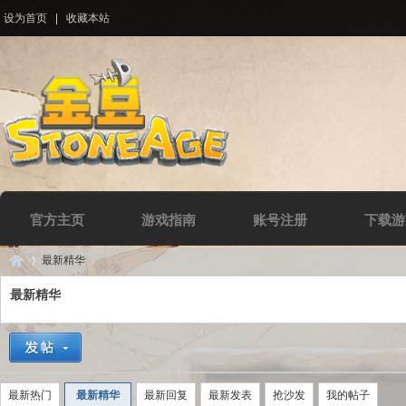
设为首页
|
收藏本站
官方主页
游戏指南
账号注册
下载游
最新精华
最新精华
Di
›
最新热门
最新精华
最新回复
最新发表
抢沙发
我的帖子