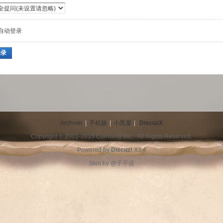
自动登录
登录
Archiver
|
手机版
|
小黑屋
|
DiscuzX
Copyright © 2001-2015
Comsenz Inc.
All Rights Reserved.
Powered by
Discuz!
X3.4
Skin by
@子不语