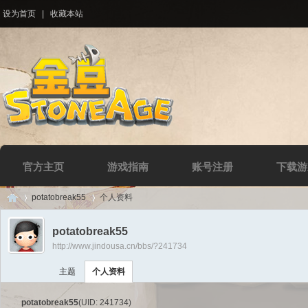
设为首页
|
收藏本站
官方主页
游戏指南
账号注册
下载游
potatobreak55
个人资料
potatobreak55
http://www.jindousa.cn/bbs/?241734
Di
›
›
主题
个人资料
potatobreak55
(UID: 241734)