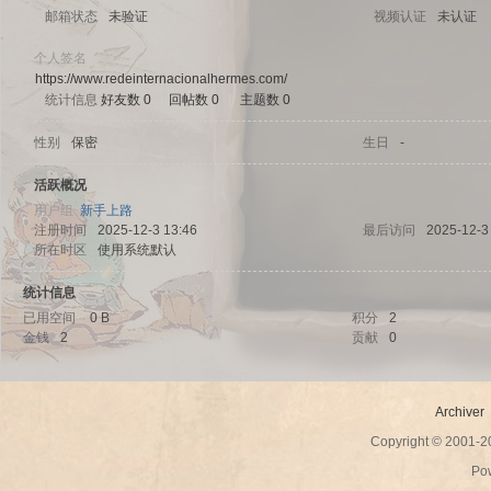
邮箱状态
未验证
视频认证
未认证
个人签名
https://www.redeinternacionalhermes.com/
统计信息
好友数 0
|
回帖数 0
|
主题数 0
sc
性别
保密
生日
-
活跃概况
用户组
新手上路
注册时间
2025-12-3 13:46
最后访问
2025-12-3
所在时区
使用系统默认
统计信息
已用空间
0 B
积分
2
金钱
2
贡献
0
uz!
Archiver
Copyright © 2001-
Po