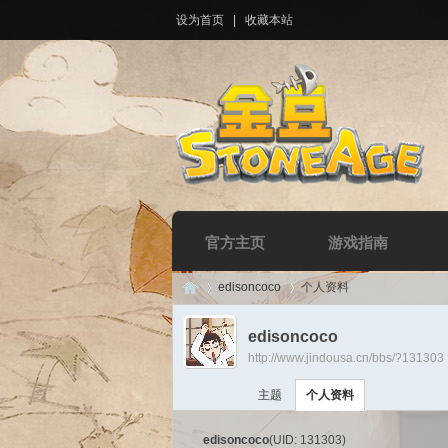
设为首页
|
收藏本站
官方主页
游戏指南
edisoncoco
个人资料
edisoncoco
http://www.jindousa.cn/bbs/?131303
Di
›
›
主题
个人资料
edisoncoco
(UID: 131303)