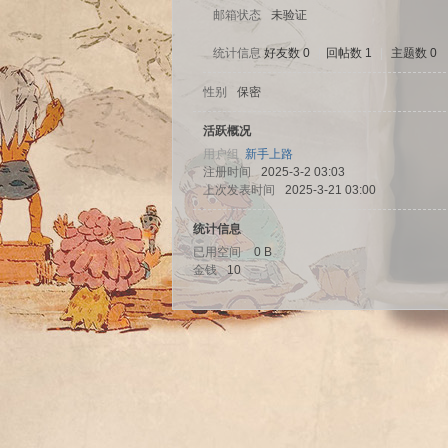
邮箱状态
未验证
统计信息
好友数 0
|
回帖数 1
|
主题数 0
性别
保密
sc
活跃概况
用户组
新手上路
注册时间
2025-3-2 03:03
上次发表时间
2025-3-21 03:00
统计信息
已用空间
0 B
金钱
10
uz!