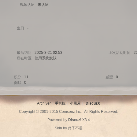
视频认证
未认证
生日
-
最后访问
2025-3-21 02:53
上次活动时间
2
所在时区
使用系统默认
积分
11
威望
0
贡献
0
Archiver
|
手机版
|
小黑屋
|
DiscuzX
Copyright © 2001-2015
Comsenz Inc.
All Rights Reserved.
Powered by
Discuz!
X3.4
Skin by
@子不语