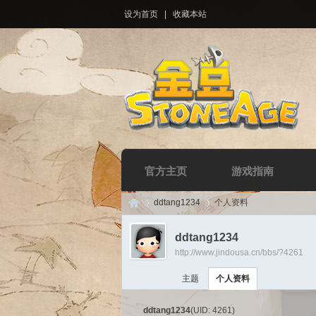
设为首页
|
收藏本站
官方主页
游戏指南
ddtang1234
个人资料
ddtang1234
http://www.jindousa.cn/bbs/?4261
Di
›
›
主题
个人资料
ddtang1234
(UID: 4261)