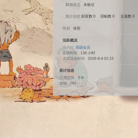
邮箱状态
未验证
统计信息
好友数 0
|
回帖数 0
|
主题数 0
性别
保密
sc
活跃概况
用户组
高级会员
在线时间
136 小时
上次活动时间
2026-8-8 02:15
统计信息
已用空间
0 B
金钱
782
uz!