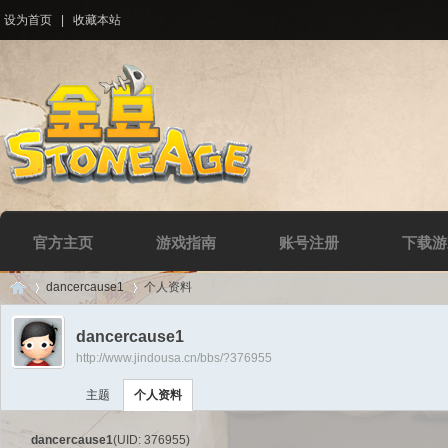
设为首页
|
收藏本站
官方主页
游戏指南
账号注册
下载游
dancercause1
个人资料
dancercause1
http://www.jindousa.cn/bbs/?376955
Di
›
›
主题
个人资料
dancercause1
(UID: 376955)