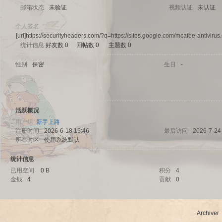
邮箱状态
未验证
视频认证
未认证
个人签名
[url]https://securityheaders.com/?q=https://sites.google.com/mcafee-antivirus
统计信息
好友数 0
|
回帖数 0
|
主题数 0
sc
性别
保密
生日
-
活跃概况
用户组
新手上路
注册时间
2026-6-18 15:46
最后访问
2026-7-24
所在时区
使用系统默认
统计信息
uz!
已用空间
0 B
积分
4
金钱
4
贡献
0
Archiver