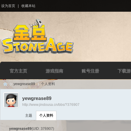
设为首页
|
收藏本站
官方主页
游戏指南
账号注册
下载游
yewgrease89
个人资料
yewgrease89
http://www.jindousa.cn/bbs/?376907
Di
›
›
主题
个人资料
yewgrease89
(UID: 376907)