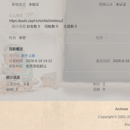
邮箱状态
未验证
视频认证
未认证
个人签名
https://pads.zapf.in/s/cNe0mhknuZ
统计信息
好友数 0
|
回帖数 0
|
主题数 0
sc
性别
保密
生日
-
活跃概况
用户组
新手上路
注册时间
2026-6-18 14:22
最后访问
2026-6-18
所在时区
使用系统默认
统计信息
已用空间
0 B
积分
2
金钱
2
贡献
0
uz!
Archiver
Copyright © 2001-
Po