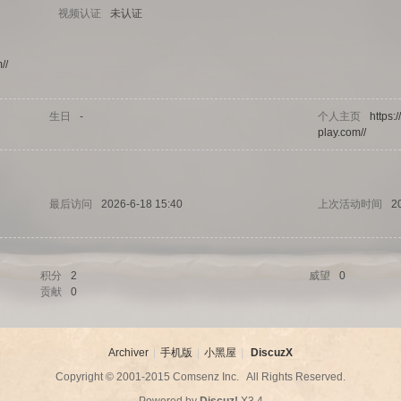
视频认证
未认证
//
生日
-
个人主页
https:
play.com//
最后访问
2026-6-18 15:40
上次活动时间
2
积分
2
威望
0
贡献
0
Archiver
|
手机版
|
小黑屋
|
DiscuzX
Copyright © 2001-2015
Comsenz Inc.
All Rights Reserved.