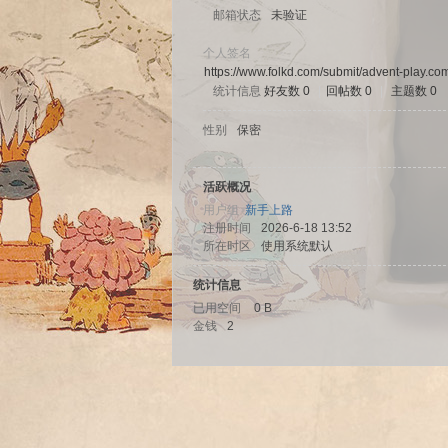
邮箱状态
未验证
个人签名
https://www.folkd.com/submit/advent-play.com
统计信息
好友数 0
|
回帖数 0
|
主题数 0
sc
性别
保密
活跃概况
用户组
新手上路
注册时间
2026-6-18 13:52
所在时区
使用系统默认
统计信息
已用空间
0 B
uz!
金钱
2