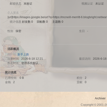
邮箱状态
未验证
视频认证
未认证
个人签名
[url]https://images.google.be/url?q=https://mcneill-merritt-6.blogbright.net/war
统计信息
好友数 0
|
回帖数 0
|
主题数 0
sc
性别
保密
生日
-
活跃概况
用户组
新手上路
注册时间
2026-6-18 12:21
最后访问
2026-6-18
所在时区
使用系统默认
统计信息
uz!
已用空间
0 B
积分
2
金钱
2
贡献
0
Archiver
Copyright © 2001-