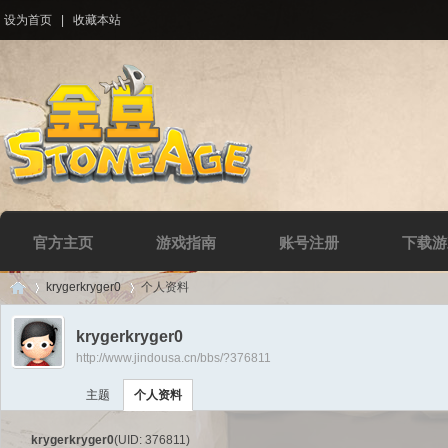
设为首页
|
收藏本站
官方主页
游戏指南
账号注册
下载游
krygerkryger0
个人资料
krygerkryger0
http://www.jindousa.cn/bbs/?376811
Di
›
›
主题
个人资料
krygerkryger0
(UID: 376811)