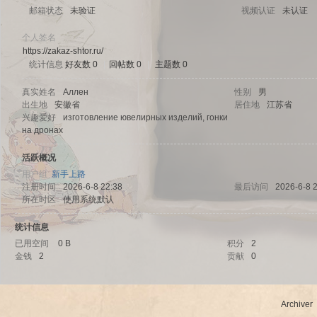
邮箱状态
未验证
视频认证
未认证
个人签名
https://zakaz-shtor.ru/
统计信息
好友数 0
|
回帖数 0
|
主题数 0
sc
真实姓名
Аллен
性别
男
出生地
安徽省
居住地
江苏省
兴趣爱好
изготовление ювелирных изделий, гонки
на дронах
活跃概况
用户组
新手上路
注册时间
2026-6-8 22:38
最后访问
2026-6-8 
所在时区
使用系统默认
统计信息
uz!
已用空间
0 B
积分
2
金钱
2
贡献
0
Archiver