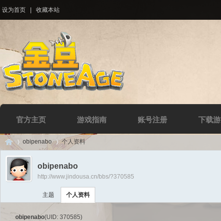
设为首页
|
收藏本站
官方主页
游戏指南
账号注册
下载游
obipenabo
个人资料
obipenabo
http://www.jindousa.cn/bbs/?370585
Di
›
›
主题
个人资料
obipenabo
(UID: 370585)