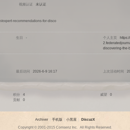
视频认证
未认证
com/expert-recommendations-for-disco
生日
-
个人主页
https:
2.federatedjourn
discovering-the-be
最后访问
2026-6-9 16:17
上次活动时间
2
积分
4
威望
0
贡献
0
Archiver
|
手机版
|
小黑屋
|
DiscuzX
Copyright © 2001-2015
Comsenz Inc.
All Rights Reserved.