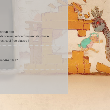
//aarup-tran-
als.com/expert-recommendations-for-
st-cost-free-classic-lit
026-6-9 16:17