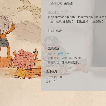
邮箱状态
未验证
个人签名
[url]https://aarup-tran-2.federatedjournals.
统计信息
好友数 0
|
回帖数 0
|
主题数 0
sc
性别
保密
活跃概况
用户组
新手上路
注册时间
2026-6-8 22:36
所在时区
使用系统默认
统计信息
uz!
已用空间
0 B
金钱
4