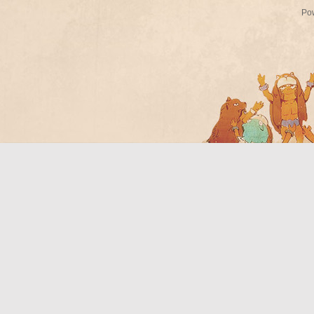
Po
Bo
ar