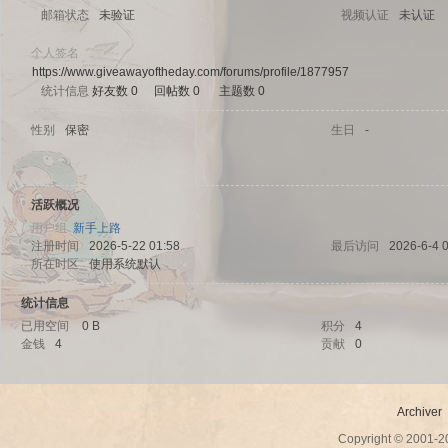
邮箱状态
未验证
视频认证
未认证
个人签名
https://www.giveawayoftheday.com/forums/profile/1877957
统计信息
好友数 0
|
回帖数 0
|
主题数 0
sc
性别
保密
生日
-
活跃概况
用户组
新手上路
注册时间
2026-5-22 01:58
最后访问
2026-6-4 
所在时区
使用系统默认
统计信息
uz!
已用空间
0 B
积分
4
金钱
4
贡献
0
Archiver
Copyright © 2001-