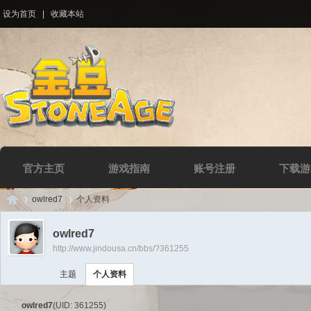
设为首页
|
收藏本站
官方主页
游戏指南
账号注册
下载游
owlred7
个人资料
owlred7
http://www.jindousa.cn/bbs/?361255
Di
›
›
主题
个人资料
owlred7
(UID: 361255)