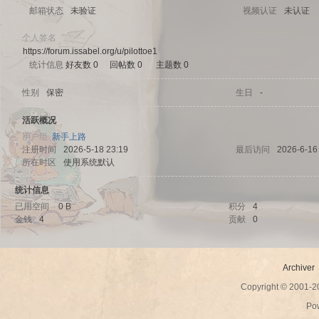
邮箱状态
未验证
视频认证
未认证
个人签名
https://forum.issabel.org/u/pilottoe1
统计信息
好友数 0
|
回帖数 0
|
主题数 0
sc
性别
保密
生日
-
活跃概况
用户组
新手上路
注册时间
2026-5-18 23:19
最后访问
2026-6-16
所在时区
使用系统默认
统计信息
已用空间
0 B
积分
4
金钱
4
贡献
0
uz!
Archiver
Copyright © 2001-
Po