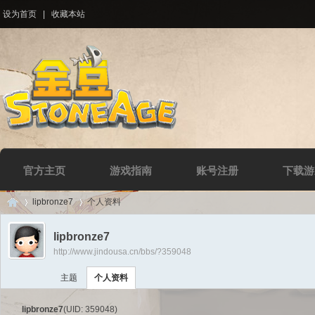
设为首页
|
收藏本站
官方主页
游戏指南
账号注册
下载游
lipbronze7
个人资料
lipbronze7
http://www.jindousa.cn/bbs/?359048
Di
›
›
主题
个人资料
lipbronze7
(UID: 359048)