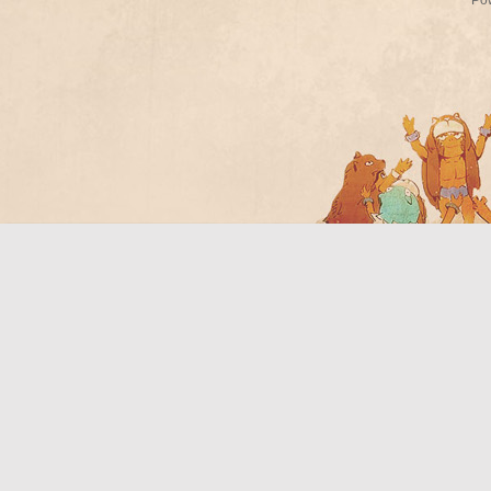
Po
Bo
ar