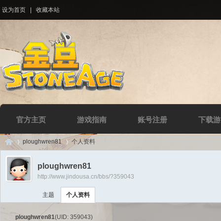
设为首页
|
收藏本站
官方主页
游戏指南
账号注册
下载游
ploughwren81
个人资料
ploughwren81
http://www.jindousa.cn/bbs/?359043
Di
›
›
主题
个人资料
ploughwren81
(UID: 359043)