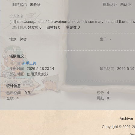
邮箱状态
未验证
视频认证
未认证
个人签名
[url]https://cougarsnail52.bravejournal.net/quick-summary-hits-and-flaws-in-r
统计信息
好友数 0
|
回帖数 0
|
主题数 0
sc
性别
保密
生日
-
活跃概况
用户组
新手上路
注册时间
2026-5-18 23:14
最后访问
2026-5-19
所在时区
使用系统默认
统计信息
已用空间
0 B
积分
4
uz!
金钱
4
贡献
0
Archiver
Copyright © 2001-