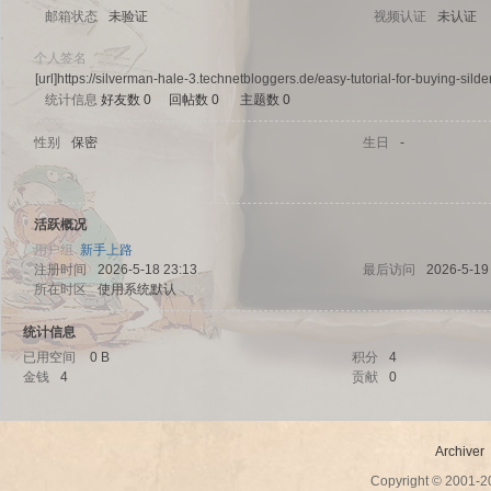
邮箱状态
未验证
视频认证
未认证
个人签名
[url]https://silverman-hale-3.technetbloggers.de/easy-tutorial-for-buying-silde
统计信息
好友数 0
|
回帖数 0
|
主题数 0
sc
性别
保密
生日
-
活跃概况
用户组
新手上路
注册时间
2026-5-18 23:13
最后访问
2026-5-19
所在时区
使用系统默认
统计信息
uz!
已用空间
0 B
积分
4
金钱
4
贡献
0
Archiver
Copyright © 2001-