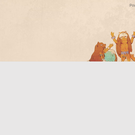
Po
Bo
ar