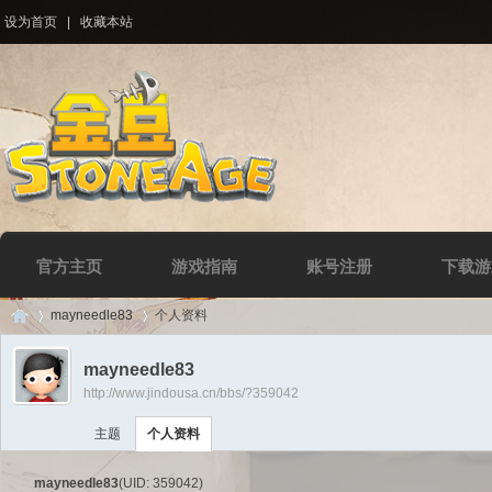
设为首页
|
收藏本站
官方主页
游戏指南
账号注册
下载游
mayneedle83
个人资料
mayneedle83
http://www.jindousa.cn/bbs/?359042
Di
›
›
主题
个人资料
mayneedle83
(UID: 359042)