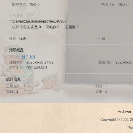
邮箱状态
未验证
视频认证
未认证
个人签名
https://airzap.ru/user/profile/146987
统计信息
好友数 0
|
回帖数 0
|
主题数 0
sc
性别
保密
生日
-
活跃概况
用户组
新手上路
注册时间
2026-5-18 17:02
最后访问
2026-5-18
所在时区
使用系统默认
统计信息
已用空间
0 B
积分
2
金钱
2
贡献
0
uz!
Archiver
Copyright © 2001-
Po