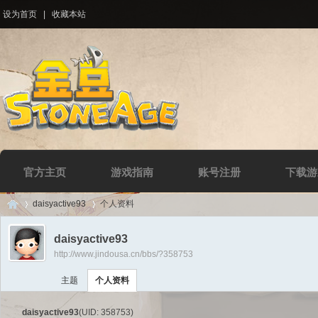
设为首页
|
收藏本站
官方主页
游戏指南
账号注册
下载游
daisyactive93
个人资料
daisyactive93
http://www.jindousa.cn/bbs/?358753
Di
›
›
主题
个人资料
daisyactive93
(UID: 358753)