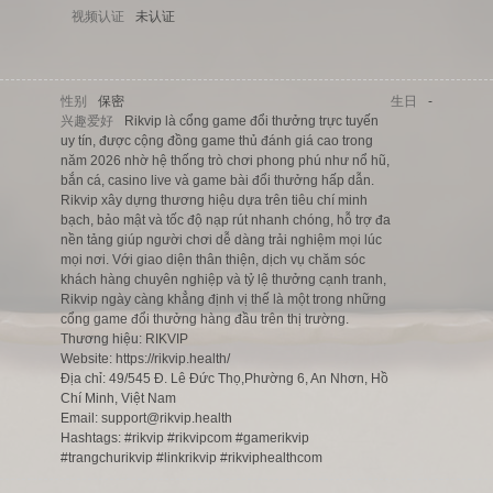
视频认证
未认证
性别
保密
生日
-
兴趣爱好
Rikvip là cổng game đổi thưởng trực tuyến
uy tín, được cộng đồng game thủ đánh giá cao trong
năm 2026 nhờ hệ thống trò chơi phong phú như nổ hũ,
bắn cá, casino live và game bài đổi thưởng hấp dẫn.
Rikvip xây dựng thương hiệu dựa trên tiêu chí minh
bạch, bảo mật và tốc độ nạp rút nhanh chóng, hỗ trợ đa
nền tảng giúp người chơi dễ dàng trải nghiệm mọi lúc
mọi nơi. Với giao diện thân thiện, dịch vụ chăm sóc
khách hàng chuyên nghiệp và tỷ lệ thưởng cạnh tranh,
Rikvip ngày càng khẳng định vị thế là một trong những
cổng game đổi thưởng hàng đầu trên thị trường.
Thương hiệu: RIKVIP
Website: https://rikvip.health/
Địa chỉ: 49/545 Đ. Lê Đức Thọ,Phường 6, An Nhơn, Hồ
Chí Minh, Việt Nam
Email: support@rikvip.health
Hashtags: #rikvip #rikvipcom #gamerikvip
#trangchurikvip #linkrikvip #rikviphealthcom