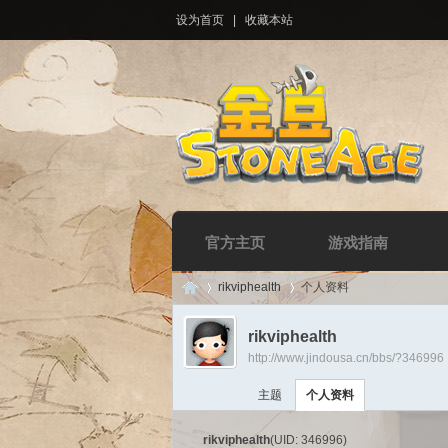
设为首页
|
收藏本站
官方主页
游戏指南
rikviphealth
个人资料
rikviphealth
http://www.jindousa.cn/bbs/?346996
Di
›
›
主题
个人资料
rikviphealth
(UID: 346996)