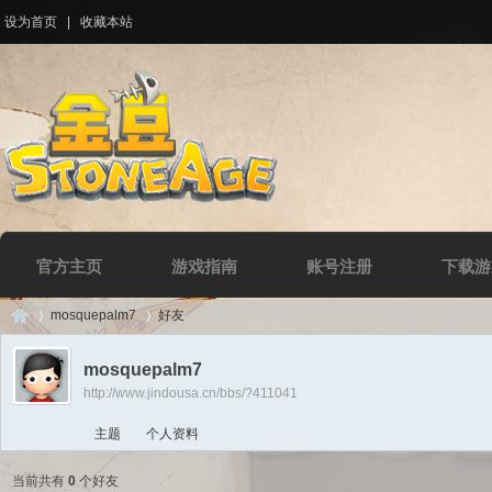
设为首页
|
收藏本站
官方主页
游戏指南
账号注册
下载游
mosquepalm7
好友
mosquepalm7
http://www.jindousa.cn/bbs/?411041
Di
›
›
主题
个人资料
当前共有
0
个好友