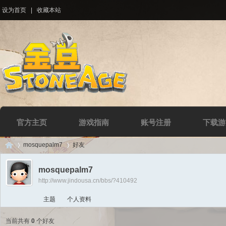
设为首页
|
收藏本站
官方主页
游戏指南
账号注册
下载游
mosquepalm7
好友
mosquepalm7
http://www.jindousa.cn/bbs/?410492
Di
›
›
主题
个人资料
当前共有
0
个好友