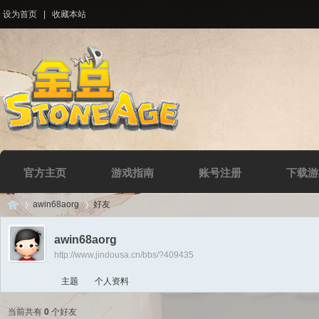
设为首页
|
收藏本站
官方主页
游戏指南
账号注册
下载游
awin68aorg
好友
awin68aorg
http://www.jindousa.cn/bbs/?409435
Di
›
›
主题
个人资料
当前共有
0
个好友