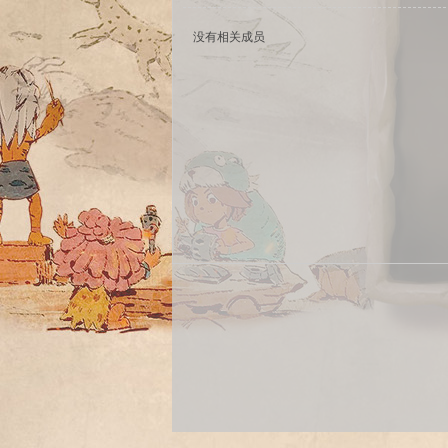
没有相关成员
sc
uz!