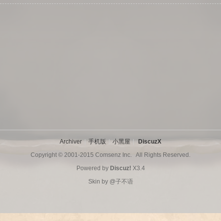
Archiver
|
手机版
|
小黑屋
|
DiscuzX
Copyright © 2001-2015
Comsenz Inc.
All Rights Reserved.
Powered by
Discuz!
X3.4
Skin by
@子不语