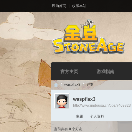
设为首页
|
收藏本站
官方主页
游戏指南
waspflax3
好友
waspflax3
http://www.jindousa.cn/bbs/?409823
Di
›
›
主题
个人资料
当前共有
0
个好友