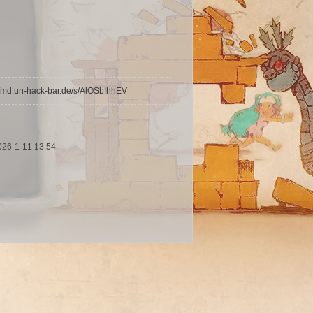
//md.un-hack-bar.de/s/AlOSbIhhEV
026-1-11 13:54