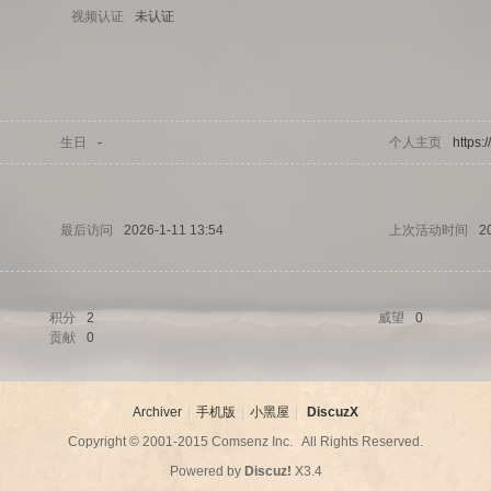
视频认证
未认证
生日
-
个人主页
https:
最后访问
2026-1-11 13:54
上次活动时间
2
积分
2
威望
0
贡献
0
Archiver
|
手机版
|
小黑屋
|
DiscuzX
Copyright © 2001-2015
Comsenz Inc.
All Rights Reserved.
Powered by
Discuz!
X3.4