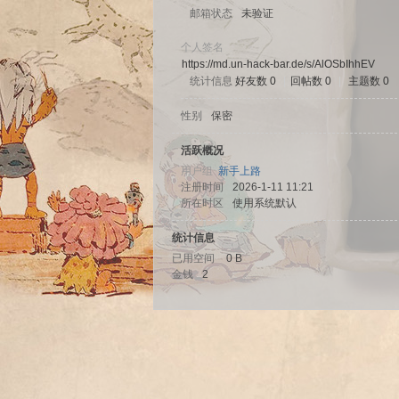
邮箱状态
未验证
个人签名
https://md.un-hack-bar.de/s/AlOSbIhhEV
统计信息
好友数 0
|
回帖数 0
|
主题数 0
sc
性别
保密
活跃概况
用户组
新手上路
注册时间
2026-1-11 11:21
所在时区
使用系统默认
统计信息
已用空间
0 B
金钱
2
uz!