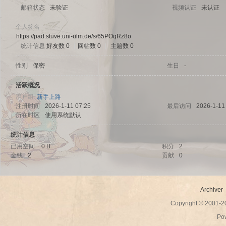
邮箱状态
未验证
视频认证
未认证
个人签名
https://pad.stuve.uni-ulm.de/s/65POqRz8o
统计信息
好友数 0
|
回帖数 0
|
主题数 0
sc
性别
保密
生日
-
活跃概况
用户组
新手上路
注册时间
2026-1-11 07:25
最后访问
2026-1-11
所在时区
使用系统默认
统计信息
已用空间
0 B
积分
2
金钱
2
贡献
0
uz!
Archiver
Copyright © 2001-
Po