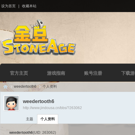
设为首页
|
收藏本站
官方主页
游戏指南
账号注册
下载游
weedertooth6
个人资料
weedertooth6
http://www.jindousa.cn/bbs/?263062
Di
›
›
主题
个人资料
weedertooth6
(UID: 263062)