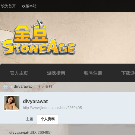
设为首页
|
收藏本站
官方主页
游戏指南
账号注册
下载游
divyarawat
个人资料
divyarawat
http://www.jindousa.cn/bbs/?260495
Di
›
›
主题
个人资料
divyarawat
(UID: 260495)