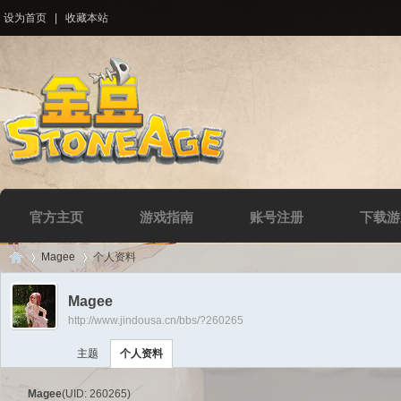
设为首页
|
收藏本站
官方主页
游戏指南
账号注册
下载游
Magee
个人资料
Magee
http://www.jindousa.cn/bbs/?260265
Di
›
›
主题
个人资料
Magee
(UID: 260265)