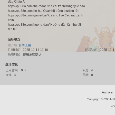
đầu Châu Á
https://pu88o.com/the-thao/ Nhà cái trả thưởng tỷ lệ cao
https://pu88o.com/no-hu/ Quay hũ trúng thưởng lớn
https://pu88o.com/game-bai/ Casino live đặc sắc xanh
Bo
chín
https://pu88o.com/huong-dan/ Hướng dẫn tân thủ tất
tần tật
活跃概况
用户组
新手上路
注册时间
2025-11-14 11:40
最后访问
2025-11-1
所在时区
使用系统默认
统计信息
已用空间
0 B
积分
4
ar
金钱
4
贡献
0
Archiver
Copyright © 2001-
Po