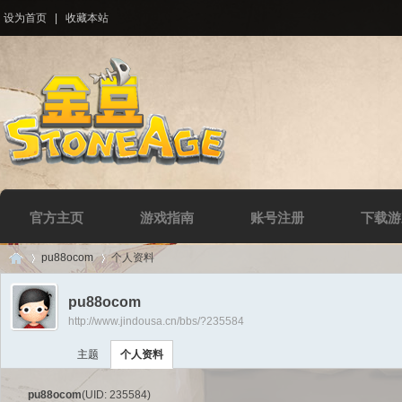
设为首页
|
收藏本站
官方主页
游戏指南
账号注册
下载游
pu88ocom
个人资料
pu88ocom
http://www.jindousa.cn/bbs/?235584
Di
›
›
主题
个人资料
pu88ocom
(UID: 235584)