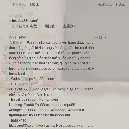
邮箱状态
未验证
视频认证
未认证
个人签名
https://pu88o.com/
统计信息
好友数 0
|
回帖数 0
|
主题数 0
sc
性别
保密
生日
-
兴趣爱好
PU88 là nhà cái trực tuyến hàng đầu, mang
đến thế giới giải trí đa dạng với hàng trăm trò chơi hấp
dẫn như casino, thể thao, bắn cá và slot game. Nền
tảng sở hữu giao diện thân thiện, tốc độ xử lý nhanh
cùng hệ thống bảo mật tiên tiến, giúp người chơi tận
hưởng trải nghiệm cá cược an toàn, công bằng và đầy
hứng khởi.
- Website: https://pu88o.com/
- SDT: 0383328993
- Địa chỉ: 72 Đ. Ngô Quyền, Phường 7, Quận 5, Thành
uz!
phố Hồ Chí Minh, Việt Nam
- Email: pu88ocom@gmail.com
Hashtag: #pu88 #pu88ocom #nhacaipu88
#trangchupu88 #pu88com #pu88app #pu88slot
#pu88game #pu88casino #taiapppu88
Tham khảo:
https://pu88o.com/live-casino/ Nơi cá cược uy tín hàng