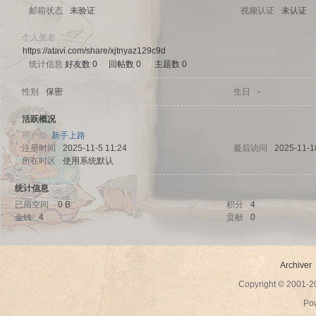
邮箱状态
未验证
视频认证
未认证
个人签名
https://atavi.com/share/xjtnyaz129c9d
统计信息
好友数 0
|
回帖数 0
|
主题数 0
sc
性别
保密
生日
-
活跃概况
用户组
新手上路
注册时间
2025-11-5 11:24
最后访问
2025-11-1
所在时区
使用系统默认
统计信息
已用空间
0 B
积分
4
金钱
4
贡献
0
uz!
Archiver
Copyright © 2001-
Po