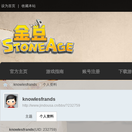
设为首页
|
收藏本站
官方主页
游戏指南
账号注册
下载游
knowlesfrands
个人资料
knowlesfrands
http://www.jindousa.cn/bbs/?232759
Di
›
›
主题
个人资料
knowlesfrands
(UID: 232759)