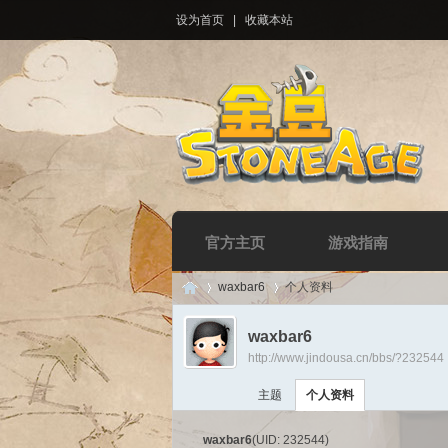
设为首页
|
收藏本站
官方主页
游戏指南
waxbar6
个人资料
waxbar6
http://www.jindousa.cn/bbs/?232544
Di
›
›
主题
个人资料
waxbar6
(UID: 232544)