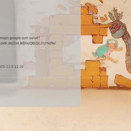
//maps.google.com.sa/url?
d.okfn.de/2x4JkBHuQBi2jcJYzYvzfw/
025-11-5 11:19