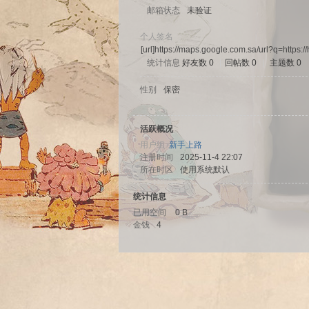
邮箱状态
未验证
个人签名
[url]https://maps.google.com.sa/url?q=http
统计信息
好友数 0
|
回帖数 0
|
主题数 0
sc
性别
保密
活跃概况
用户组
新手上路
注册时间
2025-11-4 22:07
所在时区
使用系统默认
统计信息
已用空间
0 B
uz!
金钱
4