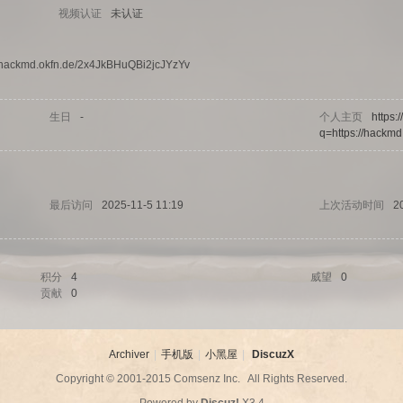
视频认证
未认证
s://hackmd.okfn.de/2x4JkBHuQBi2jcJYzYv
生日
-
个人主页
https:
q=https://hackm
最后访问
2025-11-5 11:19
上次活动时间
2
积分
4
威望
0
贡献
0
Archiver
|
手机版
|
小黑屋
|
DiscuzX
Copyright © 2001-2015
Comsenz Inc.
All Rights Reserved.