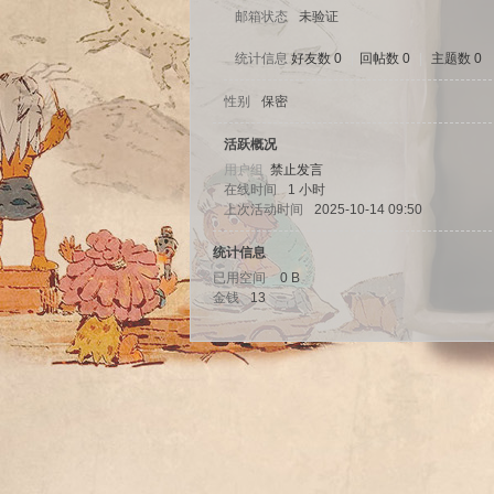
邮箱状态
未验证
统计信息
好友数 0
|
回帖数 0
|
主题数 0
性别
保密
sc
活跃概况
用户组
禁止发言
在线时间
1 小时
上次活动时间
2025-10-14 09:50
统计信息
已用空间
0 B
金钱
13
uz!