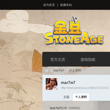
设为首页
|
收藏本站
官方主页
游戏指南
mar7w7
个人资料
mar7w7
http://www.jindousa.cn/bbs/?210431
Di
›
›
主题
个人资料
mar7w7
(UID: 210431)