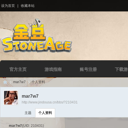
设为首页
|
收藏本站
官方主页
游戏指南
账号注册
下载游
mar7w7
个人资料
mar7w7
http://www.jindousa.cn/bbs/?210431
Di
›
›
主题
个人资料
mar7w7
(UID: 210431)