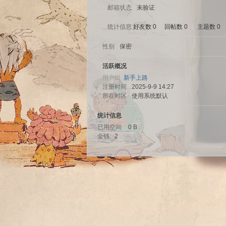
邮箱状态
未验证
统计信息
好友数 0
|
回帖数 0
|
主题数 0
性别
保密
sc
活跃概况
用户组
新手上路
注册时间
2025-9-9 14:27
所在时区
使用系统默认
统计信息
已用空间
0 B
金钱
2
uz!