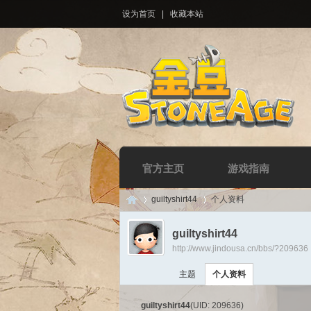
设为首页
|
收藏本站
官方主页
游戏指南
guiltyshirt44
个人资料
guiltyshirt44
http://www.jindousa.cn/bbs/?209636
Di
›
›
主题
个人资料
guiltyshirt44
(UID: 209636)