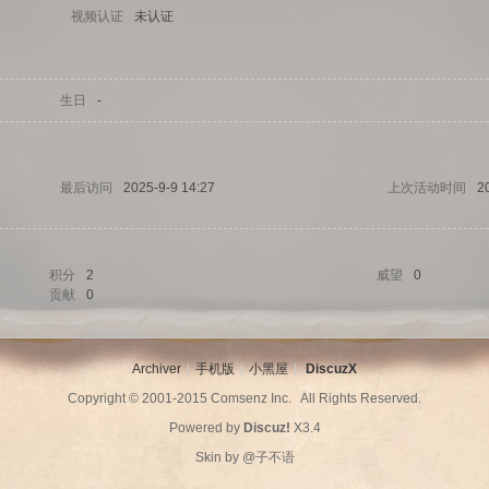
视频认证
未认证
生日
-
最后访问
2025-9-9 14:27
上次活动时间
2
积分
2
威望
0
贡献
0
Archiver
|
手机版
|
小黑屋
|
DiscuzX
Copyright © 2001-2015
Comsenz Inc.
All Rights Reserved.
Powered by
Discuz!
X3.4
Skin by
@子不语