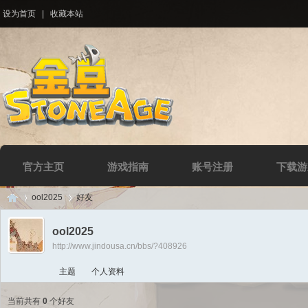
设为首页
|
收藏本站
官方主页
游戏指南
账号注册
下载游
ool2025
好友
ool2025
http://www.jindousa.cn/bbs/?408926
Di
›
›
主题
个人资料
当前共有
0
个好友