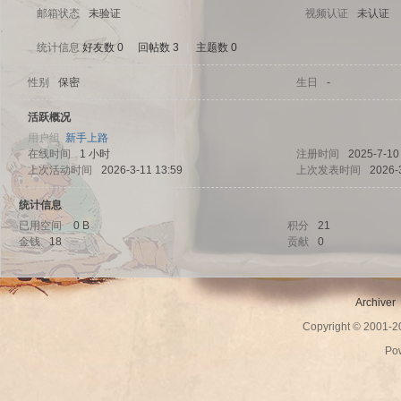
邮箱状态
未验证
视频认证
未认证
统计信息
好友数 0
|
回帖数 3
|
主题数 0
性别
保密
生日
-
sc
活跃概况
用户组
新手上路
在线时间
1 小时
注册时间
2025-7-10
上次活动时间
2026-3-11 13:59
上次发表时间
2026-
统计信息
已用空间
0 B
积分
21
金钱
18
贡献
0
uz!
Archiver
Copyright © 2001-
Po