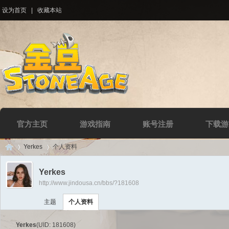
设为首页
|
收藏本站
官方主页
游戏指南
账号注册
下载游
Yerkes
个人资料
Yerkes
http://www.jindousa.cn/bbs/?181608
Di
›
›
主题
个人资料
Yerkes
(UID: 181608)