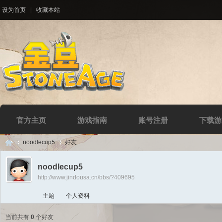
设为首页
|
收藏本站
官方主页
游戏指南
账号注册
下载游
noodlecup5
好友
noodlecup5
http://www.jindousa.cn/bbs/?409695
Di
›
›
主题
个人资料
当前共有
0
个好友